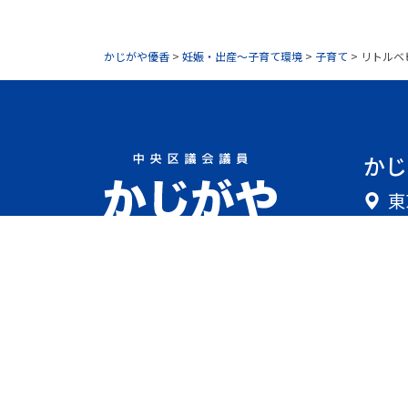
かじがや優香
>
妊娠・出産～子育て環境
>
子育て
>
リトルベ
かじ
東
08