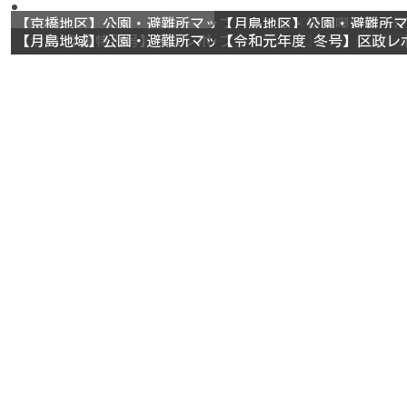
【京橋地区】公園・避難所マップ（トイレ・指定喫煙所・
【日本橋地区】公園・避難
【月島地区】公園・避難所
【令和5年3月】区議レポート（政策）
戸バス）
【令和5年新春号】区政レポート
【令和3年】会派レポート
【令和2年度特別号】区政レポート
【月島地域】公園・避難所マップ
江戸バス）
戸バス）
【令和4年新春号】区政レポ
【令和3年】新春号
【日本橋地域】公園・避難
【令和元年度 冬号】区政レホ